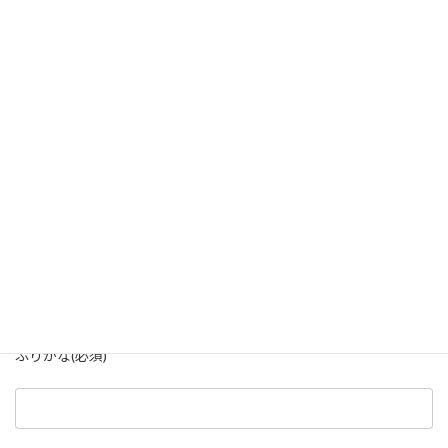
ご要望
キャンペーン申込
お選びください
個人レッスン
グループレッスン
お名前 (必須)
ふりがな(必須)