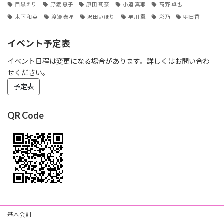
目黒えり
野渡 恵子
原田 莉奈
小道 真耶
高野 卓也
木下 和英
渡邉 泰星
沢田いほり
早川 翼
彩乃
明日香
イベント予定表
イベント日程は変更になる場合があります。詳しくはお問い合わ
せください。
予定表
QR Code
基本会則