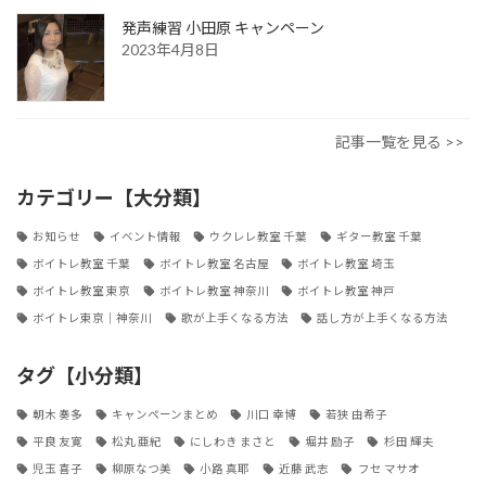
発声練習 小田原 キャンペーン
2023年4月8日
記事一覧を見る >>
カテゴリー【大分類】
お知らせ
イベント情報
ウクレレ教室 千葉
ギター教室 千葉
ボイトレ教室 千葉
ボイトレ教室 名古屋
ボイトレ教室 埼玉
ボイトレ教室 東京
ボイトレ教室 神奈川
ボイトレ教室 神戸
ボイトレ東京｜神奈川
歌が上手くなる方法
話し方が上手くなる方法
タグ【小分類】
朝木 奏多
キャンペーンまとめ
川口 幸博
若狭 由希子
平良 友寛
松丸 亜紀
にしわき まさと
堀井 励子
杉田 輝夫
児玉 喜子
柳原なつ美
小路 真耶
近藤 武志
フセ マサオ