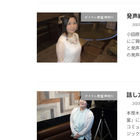
発声
ボイトレ教室 神奈川
202
小田原
にご興
と発声
の発声
話し
ボイトレ教室 神奈川
202
本厚木
室」に
コミュ
ジック