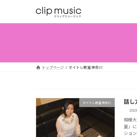
コ
ナ
ン
ビ
テ
ゲ
ン
ー
ツ
シ
へ
ョ
ス
ン
キ
に
ッ
移
トップページ
ボイトレ教室 神奈川
プ
動
話し
ボイトレ教室 神奈川
202
相模大
室」に
ション