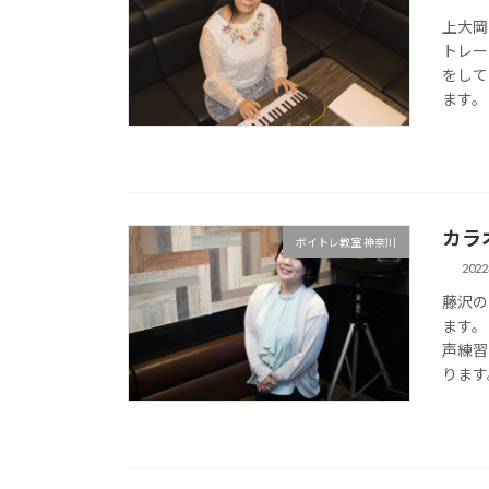
上大岡
トレー
をして
ます。 
カラ
ボイトレ教室 神奈川
202
藤沢の
ます。
声練習
ります