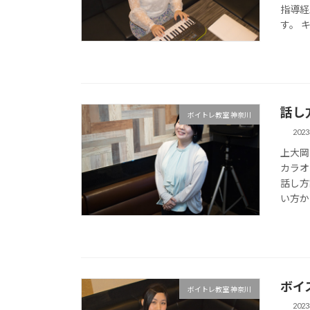
指導経
す。 
話し
ボイトレ教室 神奈川
202
上大岡
カラオ
話し方
い方か
ボイ
ボイトレ教室 神奈川
202