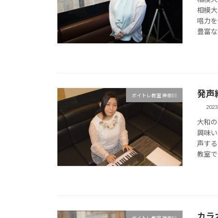
相模大
唱力を
豊富な
発声
ボイトレ教室 神奈川
202
大和の
興味い
声する
教室で
カラ
ボイトレ教室 神奈川