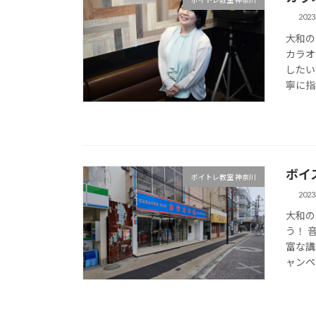
202
大和の
カラオ
したい
寧に指
ボイ
ボイトレ教室 神奈川
202
大和の
う！ 
富な講
ャンペ