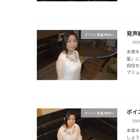
発声
ボイトレ教室 神奈川
202
本厚木
室」に
自信を
プミュ
ボイ
ボイトレ教室 神奈川
202
本厚木
しょう