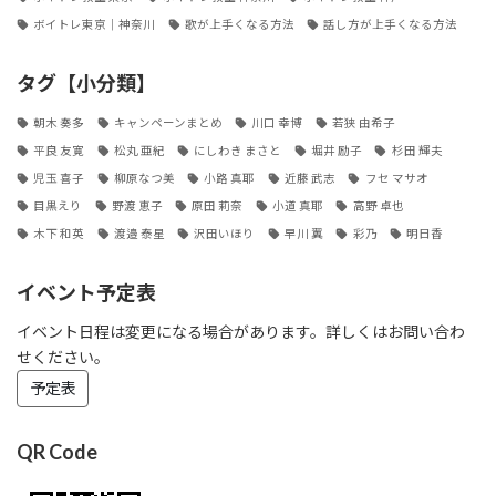
ボイトレ東京｜神奈川
歌が上手くなる方法
話し方が上手くなる方法
タグ【小分類】
朝木 奏多
キャンペーンまとめ
川口 幸博
若狭 由希子
平良 友寛
松丸 亜紀
にしわき まさと
堀井 励子
杉田 輝夫
児玉 喜子
柳原なつ美
小路 真耶
近藤 武志
フセ マサオ
目黒えり
野渡 恵子
原田 莉奈
小道 真耶
高野 卓也
木下 和英
渡邉 泰星
沢田いほり
早川 翼
彩乃
明日香
イベント予定表
イベント日程は変更になる場合があります。詳しくはお問い合わ
せください。
予定表
QR Code