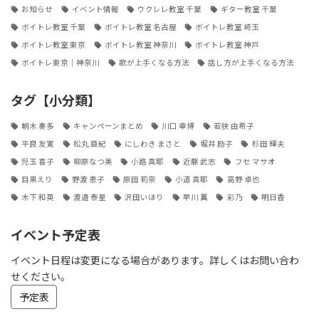
お知らせ
イベント情報
ウクレレ教室 千葉
ギター教室 千葉
ボイトレ教室 千葉
ボイトレ教室 名古屋
ボイトレ教室 埼玉
ボイトレ教室 東京
ボイトレ教室 神奈川
ボイトレ教室 神戸
ボイトレ東京｜神奈川
歌が上手くなる方法
話し方が上手くなる方法
タグ【小分類】
朝木 奏多
キャンペーンまとめ
川口 幸博
若狭 由希子
平良 友寛
松丸 亜紀
にしわき まさと
堀井 励子
杉田 輝夫
児玉 喜子
柳原なつ美
小路 真耶
近藤 武志
フセ マサオ
目黒えり
野渡 恵子
原田 莉奈
小道 真耶
高野 卓也
木下 和英
渡邉 泰星
沢田いほり
早川 翼
彩乃
明日香
イベント予定表
イベント日程は変更になる場合があります。詳しくはお問い合わ
せください。
予定表