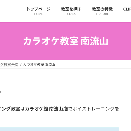
トップページ
教室を探す
教室の特徴
CL
HOME
CLASS
FEATURE
カラオケ教室 南流山
ケ教室 千葉
カラオケ教室 南流山
ら
ニング教室
は
カラオケ館 南流山店
でボイストレーニングを