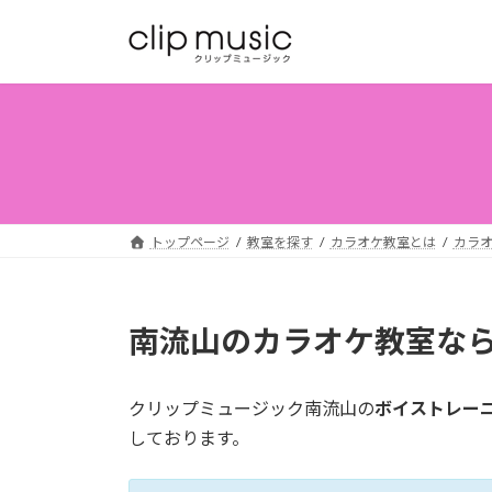
コ
ナ
ン
ビ
テ
ゲ
ン
ー
ツ
シ
へ
ョ
ス
ン
キ
に
ッ
移
トップページ
教室を探す
カラオケ教室とは
カラオ
プ
動
南流山のカラオケ教室な
クリップミュージック南流山の
ボイストレー
しております。