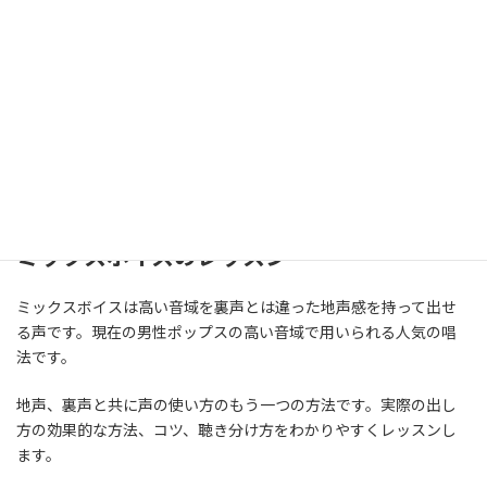
音響技術の会社
音響技術の会社として創業した経緯から、録音サービスやオリジ
ナルカラオケ制作、オーディション録音、YouTube用の制作など
幅広くご利用いただいております。
クリップミュージックは、音楽に関する様々な要望に対応いたし
ます。
ミックスボイスのレッスン
ミックスボイスは高い音域を裏声とは違った地声感を持って出せ
る声です。現在の男性ポップスの高い音域で用いられる人気の唱
法です。
地声、裏声と共に声の使い方のもう一つの方法です。実際の出し
方の効果的な方法、コツ、聴き分け方をわかりやすくレッスンし
ます。