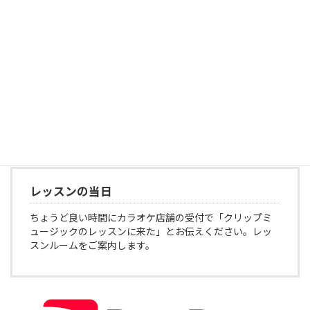
お支払い
料金のお支払い方法は「現金」「振込」「自動送金」
「PauPay」からお選び頂きます。初回料金はお振り込み
頂きます。
レッスンの当日
ちょうど良い時間にカラオケ店舗の受付で「クリップミ
ュージックのレッスンに来た」とお伝えください。レッ
スンルームをご案内します。