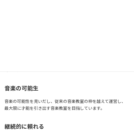
クリップミュージックの音楽教室
は、埼玉、千葉、東京、神奈
川、名古屋、大阪、神戸、福岡のカラオケ店などで、ボーカル教
室、カラオケ教室、ボイストレーニングを中心に、話し方教室、
ピアノ教室、作詞･作曲教室、ギター教室、ウクレレ教室など、講
師が対応できるレッスンを幅広く行っています。
音楽の可能生
音楽の可能性を見いだし、従来の音楽教室の枠を越えて運営し、
最大限に才能を引き出す音楽教室を目指しています。
継続的に頼れる