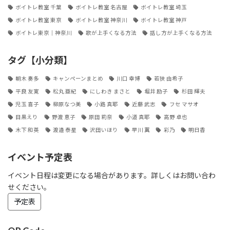
ボイトレ教室 千葉
ボイトレ教室 名古屋
ボイトレ教室 埼玉
ボイトレ教室 東京
ボイトレ教室 神奈川
ボイトレ教室 神戸
ボイトレ東京｜神奈川
歌が上手くなる方法
話し方が上手くなる方法
タグ【小分類】
朝木 奏多
キャンペーンまとめ
川口 幸博
若狭 由希子
平良 友寛
松丸 亜紀
にしわき まさと
堀井 励子
杉田 輝夫
児玉 喜子
柳原なつ美
小路 真耶
近藤 武志
フセ マサオ
目黒えり
野渡 恵子
原田 莉奈
小道 真耶
高野 卓也
木下 和英
渡邉 泰星
沢田いほり
早川 翼
彩乃
明日香
イベント予定表
イベント日程は変更になる場合があります。詳しくはお問い合わ
せください。
予定表