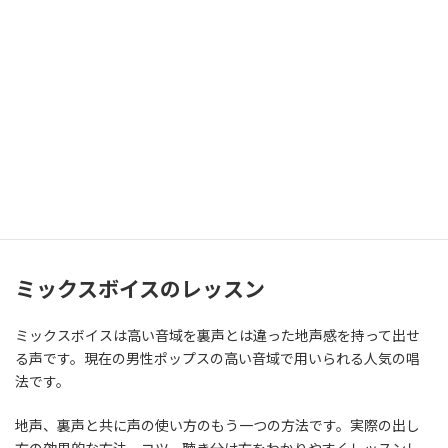
様々な手法を使ってレッスンを提供いたします。
音響技術の会社
音響技術の会社として創業した経緯から、録音サービスやオリジ
ナルカラオケ制作、オーディション録音、YouTube用の制作など
幅広くご利用いただいております。
クリップミュージックは、音楽に関する様々な要望に対応いたし
ます。
ミックスボイスのレッスン
ミックスボイスは高い音域を裏声とは違った地声感を持って出せ
る声です。現在の男性ポップスの高い音域で用いられる人気の唱
法です。
地声、裏声と共に声の使い方のもう一つの方法です。実際の出し