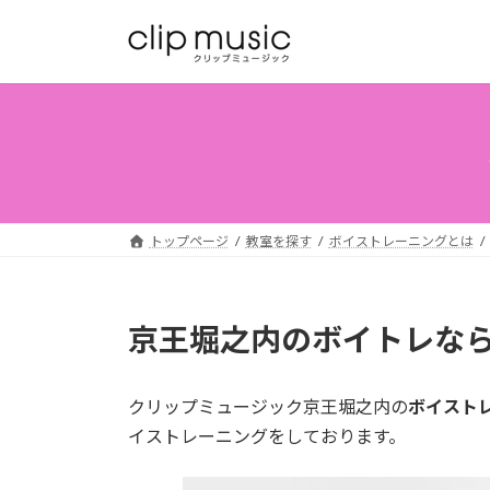
コ
ナ
ン
ビ
テ
ゲ
ン
ー
ツ
シ
へ
ョ
ス
ン
キ
に
ッ
移
トップページ
教室を探す
ボイストレーニングとは
プ
動
京王堀之内のボイトレな
クリップミュージック京王堀之内の
ボイスト
イストレーニングをしております。