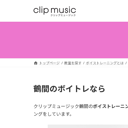
コ
ナ
ン
ビ
テ
ゲ
ン
ー
ツ
シ
へ
ョ
ス
ン
キ
に
ッ
移
トップページ
教室を探す
ボイストレーニングとは
プ
動
鶴間のボイトレなら
クリップミュージック鶴間の
ボイストレーニ
ングをしています。