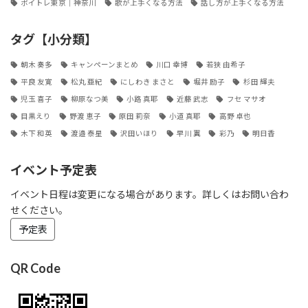
ボイトレ東京｜神奈川
歌が上手くなる方法
話し方が上手くなる方法
タグ【小分類】
朝木 奏多
キャンペーンまとめ
川口 幸博
若狭 由希子
平良 友寛
松丸 亜紀
にしわき まさと
堀井 励子
杉田 輝夫
児玉 喜子
柳原なつ美
小路 真耶
近藤 武志
フセ マサオ
目黒えり
野渡 恵子
原田 莉奈
小道 真耶
高野 卓也
木下 和英
渡邉 泰星
沢田いほり
早川 翼
彩乃
明日香
イベント予定表
イベント日程は変更になる場合があります。詳しくはお問い合わ
せください。
予定表
QR Code