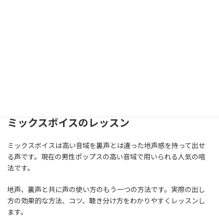
音響技術の会社
音響技術の会社として創業した経緯から、録音サービスやオリジ
ナルカラオケ制作、オーディション録音、YouTube用の制作など
幅広くご利用いただいております。
クリップミュージックは、音楽に関する様々な要望に対応いたし
ます。
ミックスボイスのレッスン
ミックスボイスは高い音域を裏声とは違った地声感を持って出せ
る声です。現在の男性ポップスの高い音域で用いられる人気の唱
法です。
地声、裏声と共に声の使い方のもう一つの方法です。実際の出し
方の効果的な方法、コツ、聴き分け方をわかりやすくレッスンし
ます。