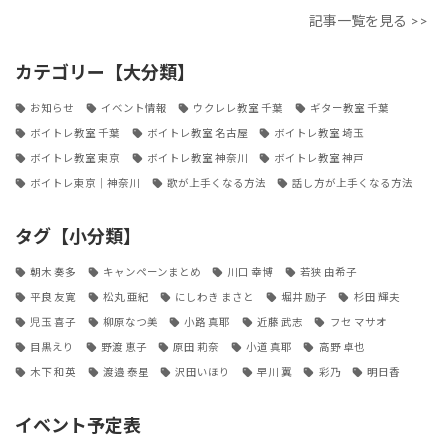
記事一覧を見る >>
カテゴリー【大分類】
お知らせ
イベント情報
ウクレレ教室 千葉
ギター教室 千葉
ボイトレ教室 千葉
ボイトレ教室 名古屋
ボイトレ教室 埼玉
ボイトレ教室 東京
ボイトレ教室 神奈川
ボイトレ教室 神戸
ボイトレ東京｜神奈川
歌が上手くなる方法
話し方が上手くなる方法
タグ【小分類】
朝木 奏多
キャンペーンまとめ
川口 幸博
若狭 由希子
平良 友寛
松丸 亜紀
にしわき まさと
堀井 励子
杉田 輝夫
児玉 喜子
柳原なつ美
小路 真耶
近藤 武志
フセ マサオ
目黒えり
野渡 恵子
原田 莉奈
小道 真耶
高野 卓也
木下 和英
渡邉 泰星
沢田いほり
早川 翼
彩乃
明日香
イベント予定表