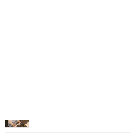
最近の投稿
お風呂場で声が良く響き歌いやすい本当の理由
2026年3月23日
話し方 相模大野 キャンペーン
2023年10月31日