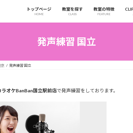
トップページ
教室を探す
教室の特徴
CL
HOME
CLASS
FEATURE
発声練習 国立
東京
発声練習 国立
カラオケBanBan国立駅前店
で発声練習をしております。