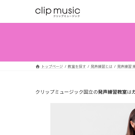
コ
ナ
ン
ビ
テ
ゲ
ン
ー
ツ
シ
へ
ョ
ス
ン
キ
に
ッ
移
トップページ
教室を探す
発声練習とは
発声練習 
プ
動
クリップミュージック国立の
発声練習教室
は