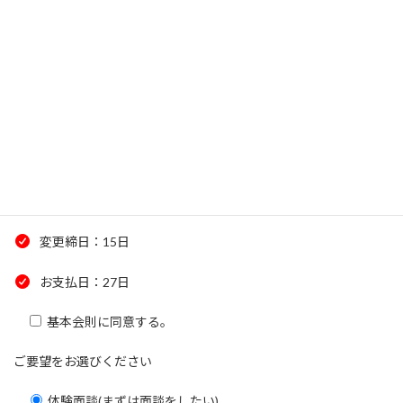
通常の体験レッスン内容は、入会をしてレッスンを継続する前提
の内容になっております。
ある程度習ったら自己トレを考えている場合や、単発レッスンを
ご希望の場合では、レッスンの内容が違います。
幅広い要望に応えられるように、できるだけ希望する内容を具体
的にお知らせいただけると幸いです。
基本会則を見る >>>
変更締日：15日
お支払日：27日
基本会則に同意する。
ご要望をお選びください
体験面談(まずは面談をしたい)