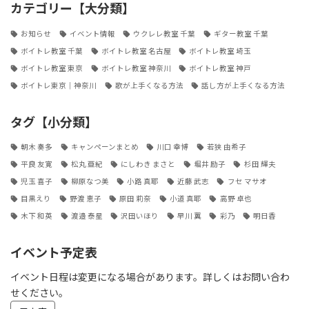
カテゴリー【大分類】
お知らせ
イベント情報
ウクレレ教室 千葉
ギター教室 千葉
ボイトレ教室 千葉
ボイトレ教室 名古屋
ボイトレ教室 埼玉
ボイトレ教室 東京
ボイトレ教室 神奈川
ボイトレ教室 神戸
ボイトレ東京｜神奈川
歌が上手くなる方法
話し方が上手くなる方法
タグ【小分類】
朝木 奏多
キャンペーンまとめ
川口 幸博
若狭 由希子
平良 友寛
松丸 亜紀
にしわき まさと
堀井 励子
杉田 輝夫
児玉 喜子
柳原なつ美
小路 真耶
近藤 武志
フセ マサオ
目黒えり
野渡 恵子
原田 莉奈
小道 真耶
高野 卓也
木下 和英
渡邉 泰星
沢田いほり
早川 翼
彩乃
明日香
イベント予定表
イベント日程は変更になる場合があります。詳しくはお問い合わ
せください。