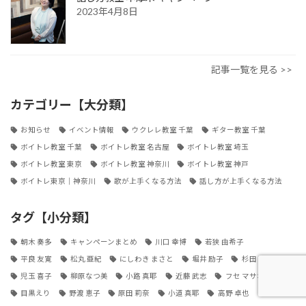
2023年4月8日
記事一覧を見る >>
カテゴリー【大分類】
お知らせ
イベント情報
ウクレレ教室 千葉
ギター教室 千葉
ボイトレ教室 千葉
ボイトレ教室 名古屋
ボイトレ教室 埼玉
ボイトレ教室 東京
ボイトレ教室 神奈川
ボイトレ教室 神戸
ボイトレ東京｜神奈川
歌が上手くなる方法
話し方が上手くなる方法
タグ【小分類】
朝木 奏多
キャンペーンまとめ
川口 幸博
若狭 由希子
平良 友寛
松丸 亜紀
にしわき まさと
堀井 励子
杉田 輝夫
児玉 喜子
柳原なつ美
小路 真耶
近藤 武志
フセ マサオ
目黒えり
野渡 恵子
原田 莉奈
小道 真耶
高野 卓也