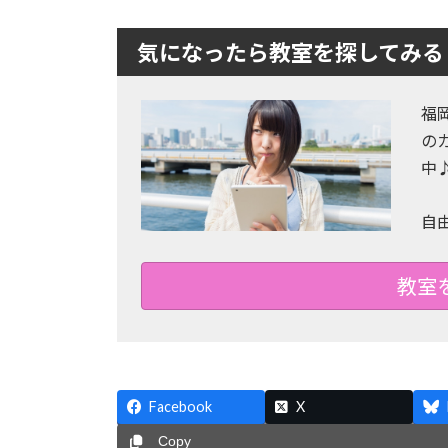
気になったら教室を探してみる
福
の
中
自
教室
Facebook
X
Copy