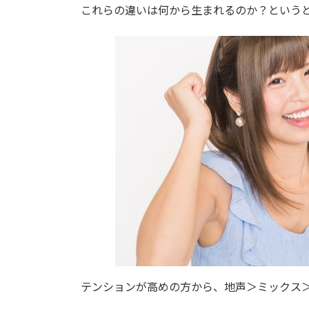
時
これらの違いは何から生まれるのか？という
:
テンションが高めの方から、地声＞ミックス