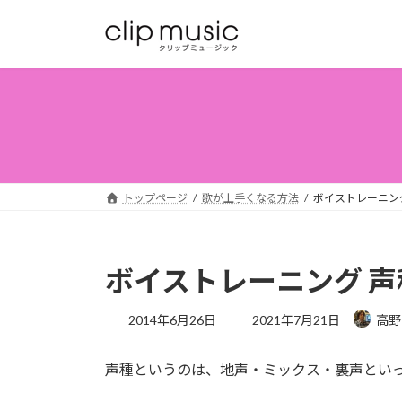
コ
ナ
ン
ビ
テ
ゲ
ン
ー
ツ
シ
へ
ョ
ス
ン
キ
に
ッ
移
トップページ
歌が上手くなる方法
ボイストレーニン
プ
動
ボイストレーニング 
最
2014年6月26日
2021年7月21日
高野
終
更
声種というのは、地声・ミックス・裏声とい
新
日