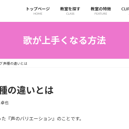
トップページ
教室を探す
教室の特徴
CL
HOME
CLASS
FEATURE
歌が上手くなる方法
グ 声種の違いとは
声種の違いとは
 卓也
った『声のバリエーション』のことです。