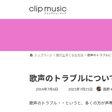
コ
ナ
ン
ビ
テ
ゲ
ン
ー
ツ
シ
へ
ョ
ス
ン
キ
に
ッ
移
トップページ
歌が上手くなる方法
歌声のトラブルに
プ
動
歌声のトラブルについ
最
2014年7月6日
2021年7月21日
高野 
終
更
歌声のトラブル・・というと、多くの方が声
新
日