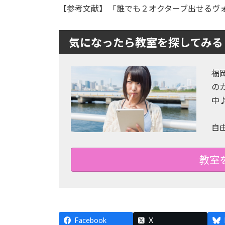
【参考文献】 「誰でも２オクターブ出せるヴォ
気になったら教室を探してみる
福
の
中
自
教室
Facebook
X