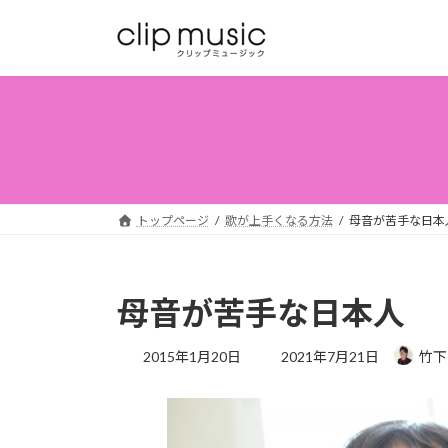
コ
ナ
ン
ビ
テ
ゲ
ン
ー
ツ
シ
へ
ョ
ス
ン
キ
に
ッ
移
トップページ
歌が上手くなる方法
母音が苦手な日本
プ
動
母音が苦手な日本人
最
2015年1月20日
2021年7月21日
竹下
終
更
新
日