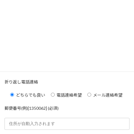
電話番号 (必須)
キャリア (必須)
docomo
SoftBank
au
ワイモバイル
その他
折り返し電話連絡
どちらでも良い
電話連絡希望
メール連絡希望
郵便番号(例)[1350062] (必須)