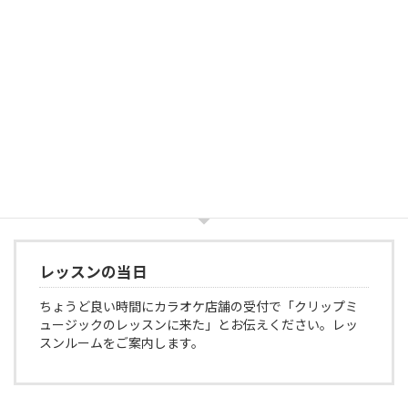
お支払い
料金のお支払い方法は「現金」「振込」「自動送金」
「PauPay」からお選び頂きます。初回料金はお振り込み
頂きます。
レッスンの当日
ちょうど良い時間にカラオケ店舗の受付で「クリップミ
ュージックのレッスンに来た」とお伝えください。レッ
スンルームをご案内します。