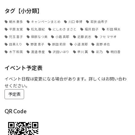
タグ【小分類】
朝木 奏多
キャンペーンまとめ
川口 幸博
若狭 由希子
平良 友寛
松丸 亜紀
にしわき まさと
堀井 励子
杉田 輝夫
児玉 喜子
柳原なつ美
小路 真耶
近藤 武志
フセ マサオ
目黒えり
野渡 恵子
原田 莉奈
小道 真耶
高野 卓也
木下 和英
渡邉 泰星
沢田いほり
早川 翼
彩乃
明日香
イベント予定表
イベント日程は変更になる場合があります。詳しくはお問い合わ
せください。
予定表
QR Code