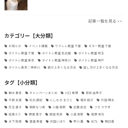
記事一覧を見る >>
カテゴリー【大分類】
お知らせ
イベント情報
ウクレレ教室 千葉
ギター教室 千葉
ボイトレ教室 千葉
ボイトレ教室 名古屋
ボイトレ教室 埼玉
ボイトレ教室 東京
ボイトレ教室 神奈川
ボイトレ教室 神戸
ボイトレ東京｜神奈川
歌が上手くなる方法
話し方が上手くなる方法
タグ【小分類】
朝木 奏多
キャンペーンまとめ
川口 幸博
若狭 由希子
平良 友寛
松丸 亜紀
にしわき まさと
堀井 励子
杉田 輝夫
児玉 喜子
柳原なつ美
小路 真耶
近藤 武志
フセ マサオ
目黒えり
野渡 恵子
原田 莉奈
小道 真耶
高野 卓也
木下 和英
渡邉 泰星
沢田いほり
早川 翼
彩乃
明日香