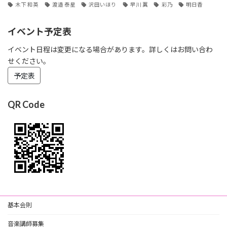
木下 和英
渡邉 泰星
沢田いほり
早川 翼
彩乃
明日香
イベント予定表
イベント日程は変更になる場合があります。詳しくはお問い合わ
せください。
予定表
QR Code
基本会則
音楽講師募集