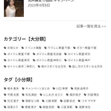
発声練習 小田原 キャンペーン
2023年4月8日
記事一覧を見る >>
カテゴリー【大分類】
お知らせ
イベント情報
ウクレレ教室 千葉
ギター教室 千葉
ボイトレ教室 千葉
ボイトレ教室 名古屋
ボイトレ教室 埼玉
ボイトレ教室 東京
ボイトレ教室 神奈川
ボイトレ教室 神戸
ボイトレ東京｜神奈川
歌が上手くなる方法
話し方が上手くなる方法
タグ【小分類】
朝木 奏多
キャンペーンまとめ
川口 幸博
若狭 由希子
平良 友寛
松丸 亜紀
にしわき まさと
堀井 励子
杉田 輝夫
児玉 喜子
柳原なつ美
小路 真耶
近藤 武志
フセ マサオ
目黒えり
野渡 恵子
原田 莉奈
小道 真耶
高野 卓也