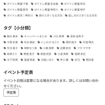
ボイトレ教室 千葉
ボイトレ教室 名古屋
ボイトレ教室 埼玉
ボイトレ教室 東京
ボイトレ教室 神奈川
ボイトレ教室 神戸
ボイトレ東京｜神奈川
歌が上手くなる方法
話し方が上手くなる方法
タグ【小分類】
朝木 奏多
キャンペーンまとめ
川口 幸博
若狭 由希子
平良 友寛
松丸 亜紀
にしわき まさと
堀井 励子
杉田 輝夫
児玉 喜子
柳原なつ美
小路 真耶
近藤 武志
フセ マサオ
目黒えり
野渡 恵子
原田 莉奈
小道 真耶
高野 卓也
木下 和英
渡邉 泰星
沢田いほり
早川 翼
彩乃
明日香
イベント予定表
イベント日程は変更になる場合があります。詳しくはお問い合わ
せください。
予定表