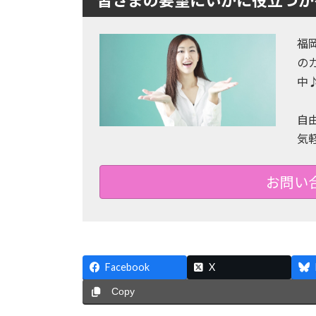
皆さまの要望にいかに役立つか
福
の
中
自
気
お問い
Facebook
X
Copy