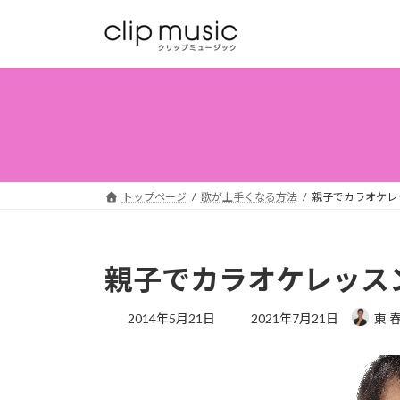
コ
ナ
ン
ビ
テ
ゲ
ン
ー
ツ
シ
へ
ョ
ス
ン
キ
に
ッ
移
トップページ
歌が上手くなる方法
親子でカラオケレ
プ
動
親子でカラオケレッス
最
2014年5月21日
2021年7月21日
東 
終
更
新
日