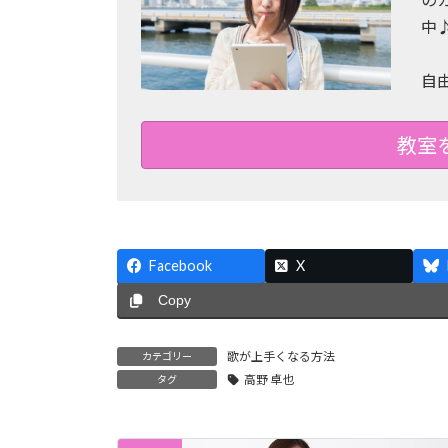
中
自
教室
Facebook
X
Copy
歌が上手くなる方法
カテゴリー
高野 卓也
タグ