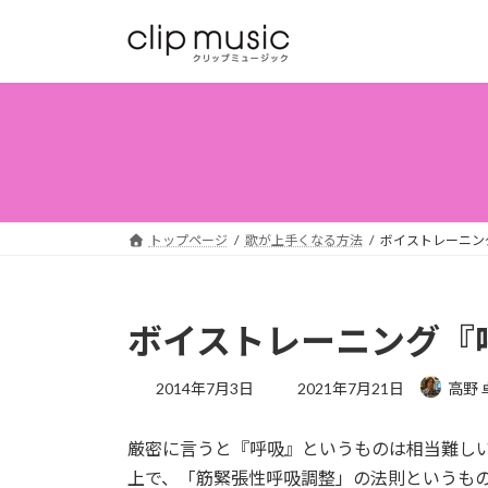
コ
ナ
ン
ビ
テ
ゲ
ン
ー
ツ
シ
へ
ョ
ス
ン
キ
に
ッ
移
トップページ
歌が上手くなる方法
ボイストレーニン
プ
動
ボイストレーニング『
最
2014年7月3日
2021年7月21日
高野 
終
更
厳密に言うと『呼吸』というものは相当難し
新
日
上で、「筋緊張性呼吸調整」の法則というも