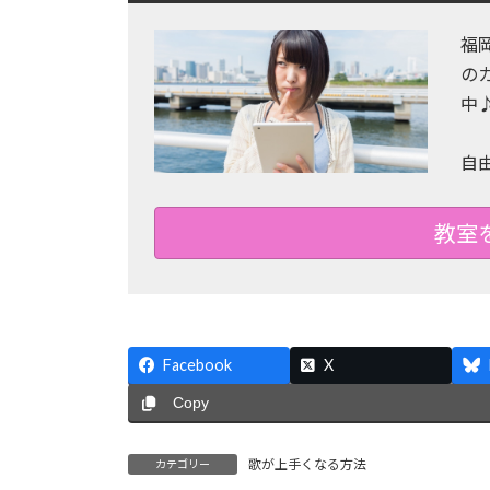
福
の
中
自
教室
Facebook
X
Copy
歌が上手くなる方法
カテゴリー