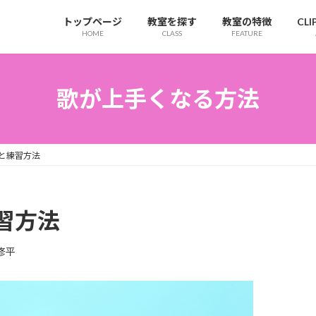
トップページ
教室を探す
教室の特徴
CL
HOME
CLASS
FEATURE
歌が上手くなる方法
と練習方法
習方法
修平