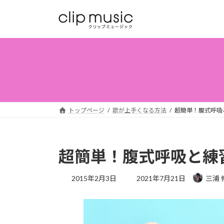
コ
ナ
ン
ビ
テ
ゲ
ン
ー
ツ
シ
へ
ョ
ス
ン
キ
に
ッ
移
トップページ
歌が上手くなる方法
超簡単！腹式呼吸
プ
動
超簡単！腹式呼吸と練
最
2015年2月3日
2021年7月21日
三浦 
終
更
新
日